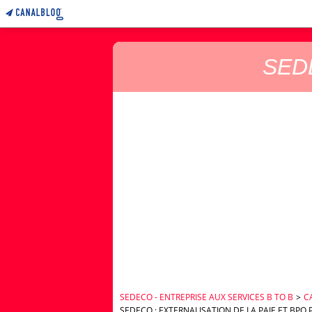
SEDE
SEDECO - ENTREPRISE AUX SERVICES B TO B
>
C
SEDECO : EXTERNALISATION DE LA PAIE ET BPO 