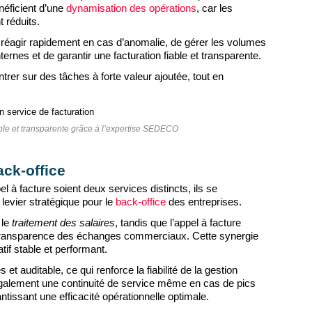
néficient d’une
dynamisation des opérations
, car les
t réduits.
réagir rapidement en cas d’anomalie, de gérer les volumes
ernes et de garantir une facturation fiable et transparente.
trer sur des tâches à forte valeur ajoutée, tout en
able et transparente grâce à l’expertise SEDECO
ack-office
pel à facture soient deux services distincts, ils se
levier stratégique pour le
back-office
des entreprises.
 le
traitement des salaires
, tandis que l’appel à facture
la transparence des échanges commerciaux. Cette synergie
if stable et performant.
t auditable, ce qui renforce la fiabilité de la gestion
alement une continuité de service même en cas de pics
rantissant une efficacité opérationnelle optimale.