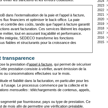
éviter les sanctions et les erreurs coûteuses.
2024
Juil
Déc
2023
Juin
Nov
Déc
2022
Mai
Oct
Nov
Déc
2021
Avri
Sep
Oct
Nov
Juin
ans l’externalisation de la paie et l’appel à facture,
2020
Mar
Juin
Sep
Mai
Déc
 flux financiers et optimiser le back-office. La paie
2019
Févr
Mai
Aoû
Avri
Nov
Déc
et contrôle des coûts, tandis que l’appel à facture garantit
2018
Janv
Avri
Juil
Mar
Oct
Nov
Déc
actions avant facturation. Ces services libèrent les équipes
2017
Mar
Juin
Févr
Sep
Oct
Nov
Déc
 métier, tout en assurant traçabilité et performance.
2016
Févr
Mai
Janv
Aoû
Sep
Oct
Nov
Déc
ffre intégrée, SEDECO transforme les fonctions
2015
Janv
Avri
Juil
Aoû
Sep
Oct
Nov
Déc
s fiables et structurants pour la croissance des
Mar
Juin
Juil
Aoû
Sep
Oct
Nov
Déc
Févr
Mai
Juin
Juil
Aoû
Sep
Oct
Nov
Janv
Avri
Mai
Juin
Juil
Aoû
Sep
Oct
et transparence
Mar
Avri
Mai
Juin
Juil
Aoû
Sep
e la prestation d’
appel à facture
, qui permet de sécuriser
Févr
Mar
Avri
Mai
Juin
Juin
Aoû
Cette prestation consiste à vérifier, avant émission de la
Janv
Févr
Mar
Avri
Mai
Mar
Juil
ions ou consommations effectuées sur le mois.
Janv
Févr
Mar
Avri
Févr
Juin
Janv
Févr
Mar
Janv
Mai
tude et fiabilité dans la facturation, en particulier pour les
Janv
Févr
Avri
s à l’usage. Le processus commence par la collecte et le
Janv
Mar
ations mensuelles
: téléchargements de contenus, appels,
Févr
 segmenté par fournisseur, pays ou type de prestation. Ce
 de mois afin de permettre une vérification préalable.