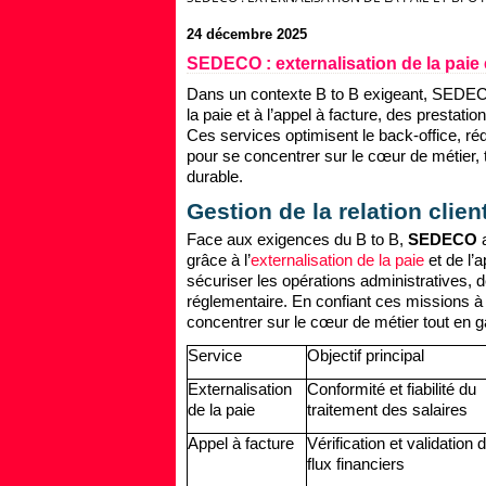
24 décembre 2025
SEDECO : externalisation de la paie 
Dans un contexte B to B exigeant, SEDECO
la paie et à l’appel à facture, des prestat
Ces services optimisent le back-office, réd
pour se concentrer sur le cœur de métier, t
durable.
Gestion de la relation cli
Face aux exigences du B to B,
SEDECO
a
grâce à l’
externalisation de la paie
et de l’
sécuriser les opérations administratives, d
réglementaire.
En confiant ces missions à 
concentrer sur le cœur de métier tout en gag
Service
Objectif principal
Externalisation
Conformité et fiabilité du
de la paie
traitement des salaires
Appel à facture
Vérification et validation 
flux financiers