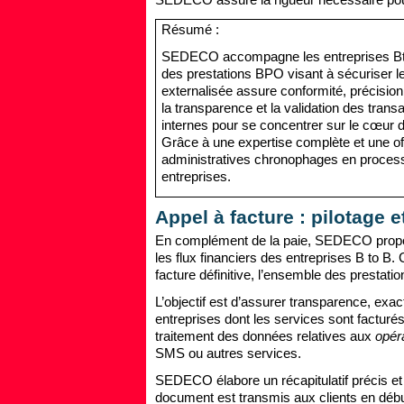
SEDECO assure la rigueur nécessaire pour 
Résumé :
SEDECO accompagne les entreprises BtoB d
des prestations BPO visant à sécuriser les
externalisée assure conformité, précision 
la transparence et la validation des trans
internes pour se concentrer sur le cœur de
Grâce à une expertise complète et une o
administratives chronophages en processu
entreprises.
Appel à facture : pilotage 
En complément de la paie, SEDECO propos
les flux financiers des entreprises B to B. 
facture définitive, l’ensemble des prestat
L’objectif est d’assurer transparence, exacti
entreprises dont les services sont facturé
traitement des données relatives aux
opér
SMS ou autres services.
SEDECO élabore un récapitulatif précis et
document est transmis aux clients en début