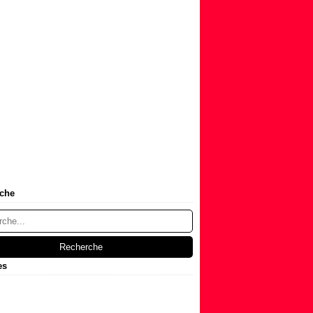
che
es
t
(1)