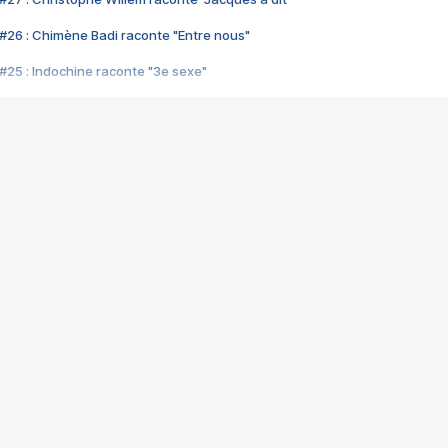
#26 : Chimène Badi raconte "Entre nous"
#25 : Indochine raconte "3e sexe"
#24 : Zaho raconte "C'est chelou"
#23 : Patrick Bruel raconte "Au café des délices"
#22 : Kyo raconte "Le chemin"
#21 : Nolwenn Leroy raconte "Cassé"
#20 : Patrick Hernandez raconte "Born to be alive"
#19 : Lorie raconte "Près de moi"
#18 : Michael Jones raconte "A nos actes manqués" (avec Jean-Jacque
#17 : Khaled raconte "Aïcha"
#16 : Corneille raconte "Parce qu'on vient de loin"
#15 : Indochine raconte "L'aventurier"