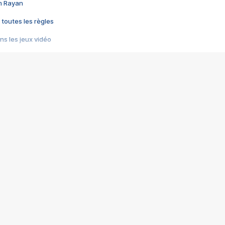
im Rayan
 toutes les règles
s les jeux vidéo
us choquant de Rockstar ? - Le scandale BULLY
e plus moche de Steam
du RÊVE tourne au CAUCHEMAR
pendant 8 heures
it… à tort
umiliés par un jeu vidéo
ire - Final Fantasy 8
ti un empire - Age of Empires
story DOFUS
tard, il crée l'un des pires jeux de tous les temps, MindsEye.