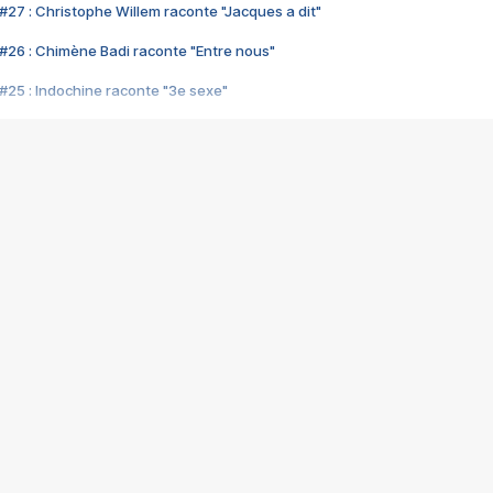
#27 : Christophe Willem raconte "Jacques a dit"
#26 : Chimène Badi raconte "Entre nous"
#25 : Indochine raconte "3e sexe"
#24 : Zaho raconte "C'est chelou"
#23 : Patrick Bruel raconte "Au café des délices"
#22 : Kyo raconte "Le chemin"
#21 : Nolwenn Leroy raconte "Cassé"
#20 : Patrick Hernandez raconte "Born to be alive"
#19 : Lorie raconte "Près de moi"
#18 : Michael Jones raconte "A nos actes manqués" (avec Jean-Jacque
#17 : Khaled raconte "Aïcha"
#16 : Corneille raconte "Parce qu'on vient de loin"
#15 : Indochine raconte "L'aventurier"