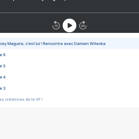
bey Maguire, c'est lui ! Rencontre avec Damien Witecka
e 6
e 5
e 4
e 3
s créatrices de la VF !
e 2
e 1
e Mektoub My Love arrive enfin ! Rencontre avec Shaïn Boumedine et Sal