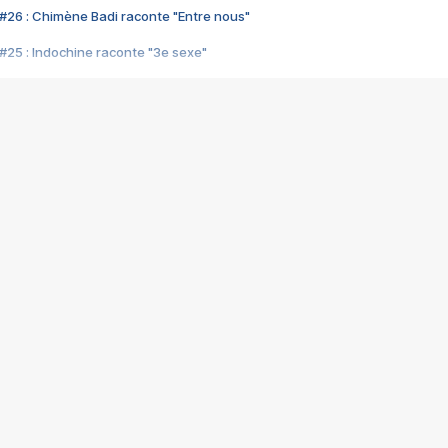
#26 : Chimène Badi raconte "Entre nous"
#25 : Indochine raconte "3e sexe"
#24 : Zaho raconte "C'est chelou"
#23 : Patrick Bruel raconte "Au café des délices"
#22 : Kyo raconte "Le chemin"
#21 : Nolwenn Leroy raconte "Cassé"
#20 : Patrick Hernandez raconte "Born to be alive"
#19 : Lorie raconte "Près de moi"
#18 : Michael Jones raconte "A nos actes manqués" (avec Jean-Jacque
#17 : Khaled raconte "Aïcha"
#16 : Corneille raconte "Parce qu'on vient de loin"
#15 : Indochine raconte "L'aventurier"