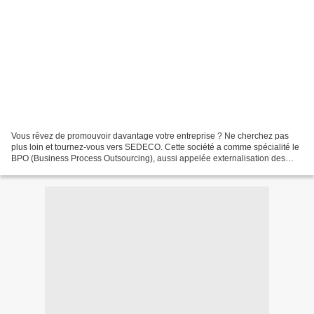
Vous rêvez de promouvoir davantage votre entreprise ? Ne cherchez pas
plus loin et tournez-vous vers SEDECO. Cette société a comme spécialité le
BPO (Business Process Outsourcing), aussi appelée externalisation des
processus métier. C’est là une prestation...