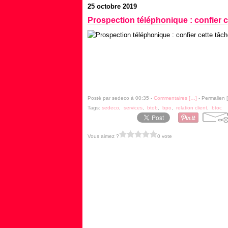
25 octobre 2019
Prospection téléphonique : confier 
Posté par sedeco à 00:35 -
Commentaires [
…
]
- Permalien [
Tags:
sedeco
,
services
,
btob
,
bpo
,
relation client
,
btoc
Vous aimez ?
0 vote