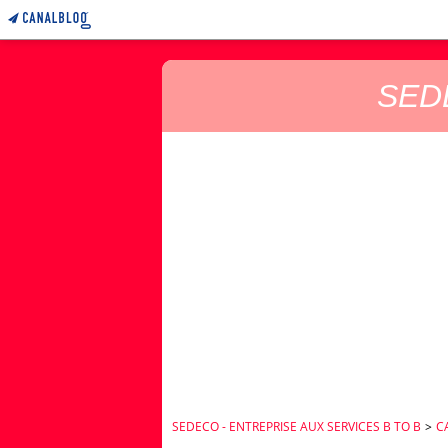
SEDE
SEDECO - ENTREPRISE AUX SERVICES B TO B
>
C