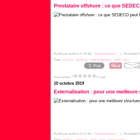
Prestataire offshore : ce que SEDEC
Posté par sedeco à 00:34 -
Commentaires [
…
]
- Permalien [
Tags:
sedeco
,
services
,
externalisation
,
btob
,
bpo
Vous aimez ?
0 vote
10 octobre 2019
Externalisation : pour une meilleure 
Posté par sedeco à 17:42 -
Commentaires [
…
]
- Permalien [
Tags:
sedeco
,
services
,
btob
,
bpo
,
outsourcing