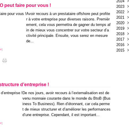
2024
Juil
Déc
O peut faire pour vous !
2023
Juin
Nov
Déc
2022
Mai
Oct
Nov
Déc
Avoir recours à un prestataire offshore peut profite
2021
Avri
Sep
Oct
Nov
Juin
r à votre entreprise pour diverses raisons. Premièr
2020
Mar
Juin
Sep
Mai
Déc
ement, cela vous permettra de gagner du temps af
2019
Févr
Mai
Aoû
Avri
Nov
Déc
in de mieux vous concentrer sur votre secteur d’a
2018
Janv
Avri
Juil
Mar
Oct
Nov
Déc
ctivité principale. Ensuite, vous serez en mesure
2017
Mar
Juin
Févr
Sep
Oct
Nov
Déc
de...
2016
Févr
Mai
Janv
Aoû
Sep
Oct
Nov
Déc
#
]
2015
Janv
Avri
Juil
Aoû
Sep
Oct
Nov
Déc
Mar
Juin
Juil
Aoû
Sep
Oct
Nov
Déc
Févr
Mai
Juin
Juil
Aoû
Sep
Oct
Nov
Janv
Avri
Mai
Juin
Juil
Aoû
Sep
Oct
Mar
Avri
Mai
Juin
Juil
Aoû
Sep
Févr
Mar
Avri
Mai
Juin
Juin
Aoû
Janv
Févr
Mar
Avri
Mai
Mar
Juil
structure d’entreprise !
Janv
Févr
Mar
Avri
Févr
Juin
De nos jours, avoir recours à l’externalisation est de
Janv
Févr
Mar
Janv
Mai
venu monnaie courante dans le monde du BtoB (Bus
Janv
Févr
Avri
iness To Business). Rien d’étonnant, car cela perme
Janv
Mar
t de mieux structurer et d’améliorer les performances
Févr
d’une entreprise. Cependant, il est important...
#
]