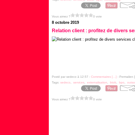
Vous aimez ?
0 vote
8 octobre 2019
Relation client : profitez de divers
Posté par sedeco à 12:57 -
Commentaires [
…
]
- Permalien [
Tags:
sedeco
,
services
,
externalisation
,
btob
,
bpo
,
outso
Vous aimez ?
0 vote