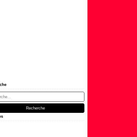
che
es
t
(1)