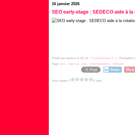
16 janvier 2026
SEO early-stage : SEDECO aide à la c
Posté par sedeco à 20:14 -
Commentaires [
…
]
- Permalien [
Tags:
seo
,
start up
,
bpo
,
externalisation
,
offshore
Share
Vous aimez ?
0 vote