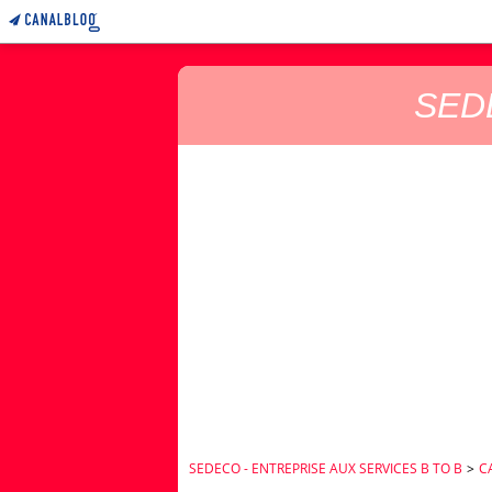
SEDE
SEDECO - ENTREPRISE AUX SERVICES B TO B
>
C