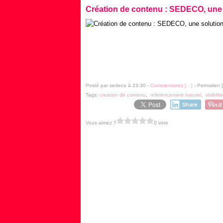
Création de contenu : SEDECO, une so
Posté par sedeco à 23:30 -
Commentaires [
…
]
- Permalien [
Tags:
creation de contenu
,
referencement naturel
,
visibili
Share
Vous aimez ?
0 vote