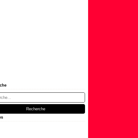
che
es
t
(1)