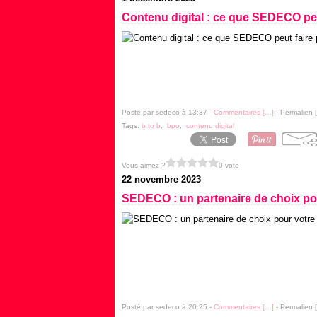
Contenu digital : ce que SEDECO peu
Posté par sedeco à 13:37 -
Commentaires [
…
]
- Permalien [
Tags:
b to b
,
bpo
,
contenu digital
Vous aimez ?
0 vote
22 novembre 2023
SEDECO : un partenaire de choix pou
Posté par sedeco à 20:25 -
Commentaires [
…
]
- Permalien [