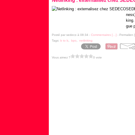
Netlinking : externalisez chez SED
SEDE
ness)
king.
gue p
Posté par sedeco à 08:34 -
Commentaires [
…
]
- Permalien [
Tags:
b to b
,
bpo
,
netlinking
Vous aimez ?
0 vote