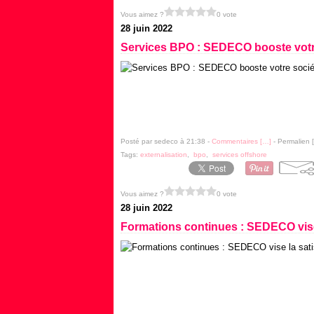
Vous aimez ?
0 vote
28 juin 2022
Services BPO : SEDECO booste votre
Posté par sedeco à 21:38 -
Commentaires [
…
]
- Permalien [
Tags:
externalisation
,
bpo
,
services offshore
Vous aimez ?
0 vote
28 juin 2022
Formations continues : SEDECO vise l