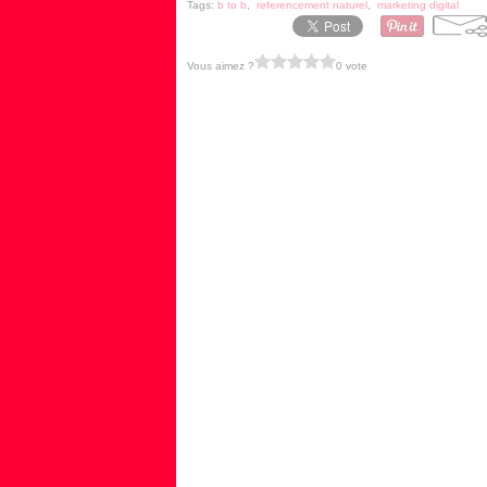
Tags:
b to b
,
referencement naturel
,
marketing digital
Vous aimez ?
0 vote