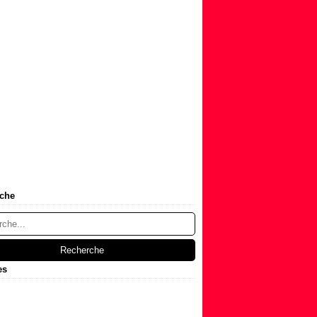
che
es
t
(1)