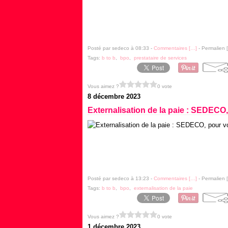
Posté par sedeco à 08:33 -
Commentaires [
…
]
- Permalien [
Tags:
b to b
,
bpo
,
prestataire de services
Vous aimez ?
0 vote
8 décembre 2023
Externalisation de la paie : SEDECO,
Posté par sedeco à 13:23 -
Commentaires [
…
]
- Permalien [
Tags:
b to b
,
bpo
,
externalisation de la paie
Vous aimez ?
0 vote
1 décembre 2023