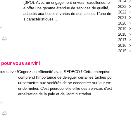
2024
Juil
Déc
(BPO). Avec un engagement envers l'excellence, ell
2023
Juin
Nov
Déc
e offre une gamme étendue de services de qualité,
2022
Mai
Oct
Nov
Déc
adaptés aux besoins variés de ses clients. L'une de
2021
Avri
Sep
Oct
Nov
Juin
s caractéristiques...
2020
Mar
Juin
Sep
Mai
Déc
#
]
2019
Févr
Mai
Aoû
Avri
Nov
Déc
2018
Janv
Avri
Juil
Mar
Oct
Nov
Déc
2017
Mar
Juin
Févr
Sep
Oct
Nov
Déc
2016
Févr
Mai
Janv
Aoû
Sep
Oct
Nov
Déc
2015
Janv
Avri
Juil
Aoû
Sep
Oct
Nov
Déc
Mar
Juin
Juil
Aoû
Sep
Oct
Nov
Déc
Févr
Mai
Juin
Juil
Aoû
Sep
Oct
Nov
 pour vous servir !
Janv
Avri
Mai
Juin
Juil
Aoû
Sep
Oct
Gagnez en efficacité avec SEDECO ! Cette entreprise
Mar
Avri
Mai
Juin
Juil
Aoû
Sep
comprend l'importance de déléguer certaines tâches po
Févr
Mar
Avri
Mai
Juin
Juin
Aoû
ur permettre aux sociétés de se concentrer sur leur cœ
Janv
Févr
Mar
Avri
Mai
Mar
Juil
ur de métier. C'est pourquoi elle offre des services d'ext
Janv
Févr
Mar
Avri
Févr
Juin
ernalisation de la paie et de l'administration...
Janv
Févr
Mar
Janv
Mai
Janv
Févr
Avri
#
]
Janv
Mar
Févr