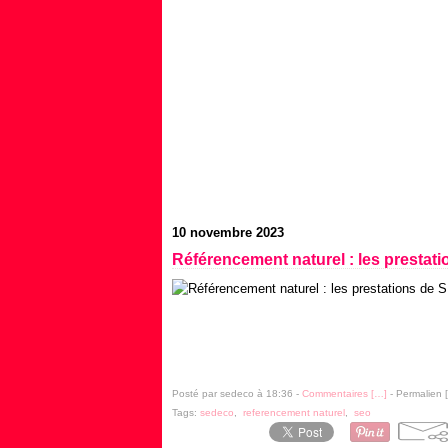
10 novembre 2023
Référencement naturel : les presta
Posté par sedeco à 18:36 -
Commentaires [
…
]
- Permalien [
Tags:
sedeco
,
referencement naturel
,
seo