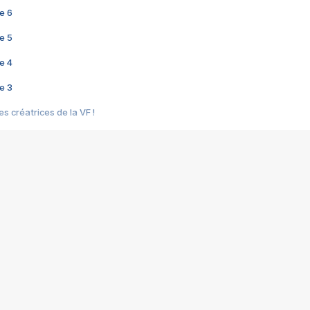
e 6
e 5
e 4
e 3
s créatrices de la VF !
e 2
e 1
e Mektoub My Love arrive enfin ! Rencontre avec Shaïn Boumedine et Sal
i : après Toni en famille
elle réalise le bouleversant Dites lui que je l'aime
ais ! Rencontre autour de Vie privée de Rebecca Zlotowski
 de Marguerite, Grave... Rencontre avec Ella Rumpf