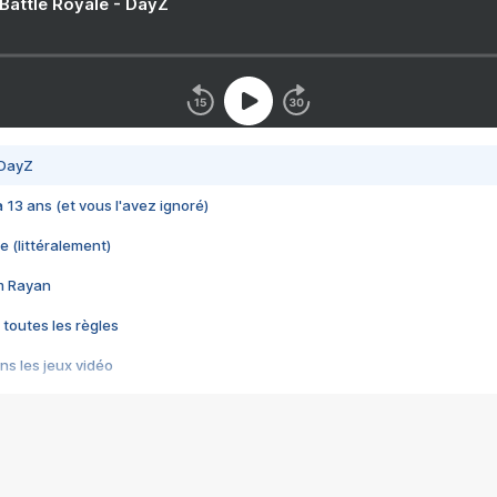
 Battle Royale - DayZ
 DayZ
 a 13 ans (et vous l'avez ignoré)
e (littéralement)
im Rayan
 toutes les règles
s les jeux vidéo
us choquant de Rockstar ? - Le scandale BULLY
e plus moche de Steam
du RÊVE tourne au CAUCHEMAR