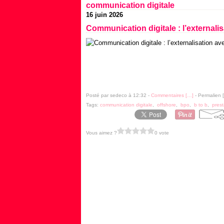
communication digitale
16 juin 2026
Communication digitale : l’externa
Posté par sedeco à 12:32 -
Commentaires [
…
]
- Permalien [
Tags:
communication digitale
,
offshore
,
bpo
,
b to b
,
prest
Vous aimez ?
0 vote