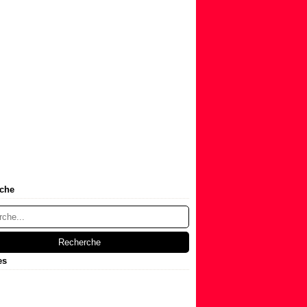
che
es
t
(1)