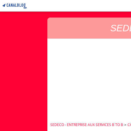
SEDE
SEDECO - ENTREPRISE AUX SERVICES B TO B
>
C