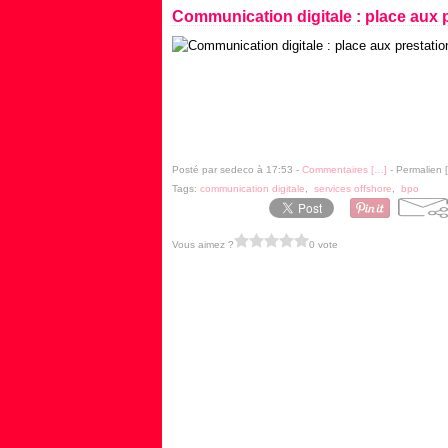
Communication digitale : place aux
Posté par sedeco à 17:53 -
Commentaires [
…
]
- Permalien [
Tags:
communication digitale
,
services offshore
,
bpo
Vous aimez ?
0 vote