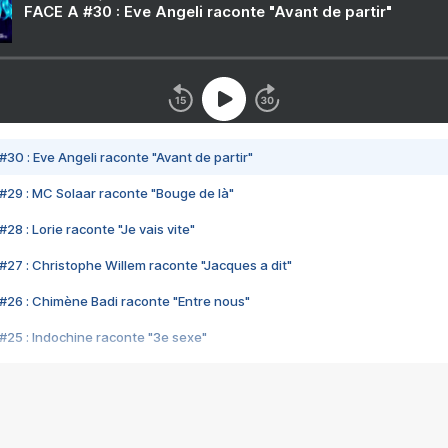
FACE A #30 : Eve Angeli raconte "Avant de partir"
#30 : Eve Angeli raconte "Avant de partir"
#29 : MC Solaar raconte "Bouge de là"
28 : Lorie raconte "Je vais vite"
#27 : Christophe Willem raconte "Jacques a dit"
#26 : Chimène Badi raconte "Entre nous"
#25 : Indochine raconte "3e sexe"
#24 : Zaho raconte "C'est chelou"
#23 : Patrick Bruel raconte "Au café des délices"
#22 : Kyo raconte "Le chemin"