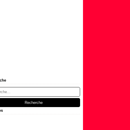
che
es
t
(1)