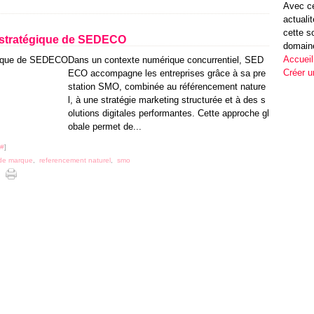
Avec ce
actuali
cette s
ise stratégique de SEDECO
domain
Accueil
Dans un contexte numérique concurrentiel, SED
Créer u
ECO accompagne les entreprises grâce à sa pre
station SMO, combinée au référencement nature
l, à une stratégie marketing structurée et à des s
olutions digitales performantes. Cette approche gl
obale permet de...
#
]
 de marque
,
referencement naturel
,
smo