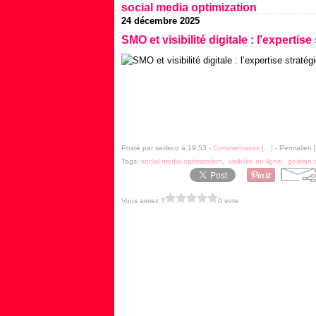
social media optimization
24 décembre 2025
SMO et visibilité digitale : l’expert
Posté par sedeco à 19:53 -
Commentaires [
…
]
- Permalien [
Tags:
social media optimization
,
visibilite en ligne
,
gestion
Vous aimez ?
0 vote