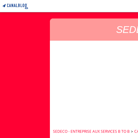
SEDE
SEDECO - ENTREPRISE AUX SERVICES B TO B
>
C