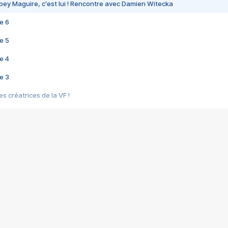
bey Maguire, c'est lui ! Rencontre avec Damien Witecka
e 6
e 5
e 4
e 3
s créatrices de la VF !
e 2
e 1
e Mektoub My Love arrive enfin ! Rencontre avec Shaïn Boumedine et Sal
i : après Toni en famille
elle réalise le bouleversant Dites lui que je l'aime
ais ! Rencontre autour de Vie privée de Rebecca Zlotowski
 de Marguerite, Grave... Rencontre avec Ella Rumpf