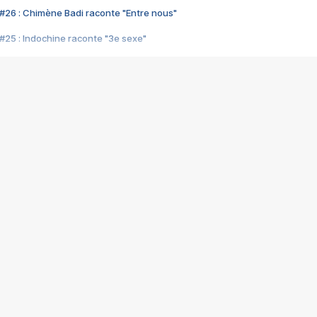
#26 : Chimène Badi raconte "Entre nous"
#25 : Indochine raconte "3e sexe"
#24 : Zaho raconte "C'est chelou"
#23 : Patrick Bruel raconte "Au café des délices"
#22 : Kyo raconte "Le chemin"
#21 : Nolwenn Leroy raconte "Cassé"
#20 : Patrick Hernandez raconte "Born to be alive"
#19 : Lorie raconte "Près de moi"
#18 : Michael Jones raconte "A nos actes manqués" (avec Jean-Jacque
#17 : Khaled raconte "Aïcha"
#16 : Corneille raconte "Parce qu'on vient de loin"
#15 : Indochine raconte "L'aventurier"