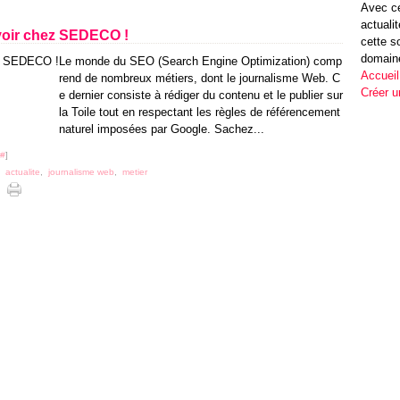
Avec ce
actuali
voir chez SEDECO !
cette s
domain
Le monde du SEO (Search Engine Optimization) comp
Accueil
rend de nombreux métiers, dont le journalisme Web. C
Créer u
e dernier consiste à rédiger du contenu et le publier sur
la Toile tout en respectant les règles de référencement
naturel imposées par Google. Sachez...
#
]
,
actualite
,
journalisme web
,
metier