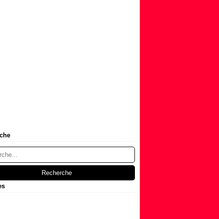
che
es
t
(1)