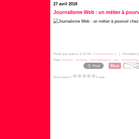
27 avril 2018
Journalisme Web : un métier à pour
Posté par sedeco à 01:56 -
Commentaires [
…
]
- Permalien [
Tags:
sedeco
,
services
,
externalisation
,
seo
,
outsourcing
Vous aimez ?
0 vote