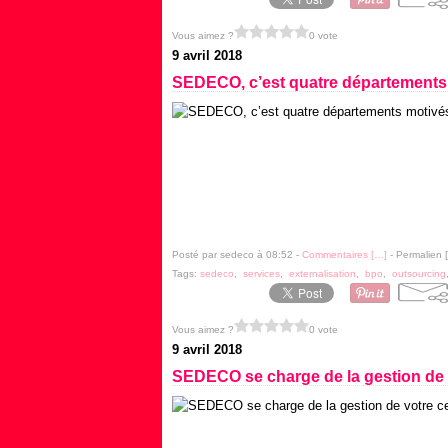
Vous aimez ?
0 vote
9 avril 2018
SEDECO, c’est quatre départements 
Posté par sedeco à 08:52 -
Commentaires [
…
]
- Permalien [
Tags:
sedeco
,
services
,
externalisation
,
bpo
,
outsourcing
Vous aimez ?
0 vote
9 avril 2018
SEDECO se charge de la gestion de 