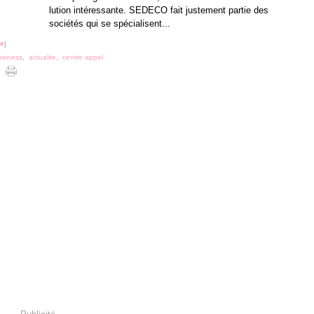
lution intéressante. SEDECO fait justement partie des
sociétés qui se spécialisent...
#
]
usiness
,
actualite
,
centre appel