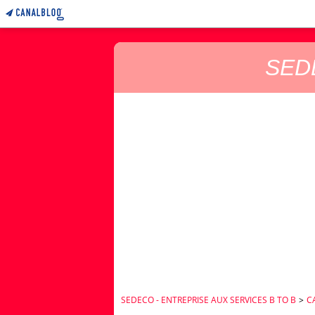
SEDE
SEDECO - ENTREPRISE AUX SERVICES B TO B
>
C