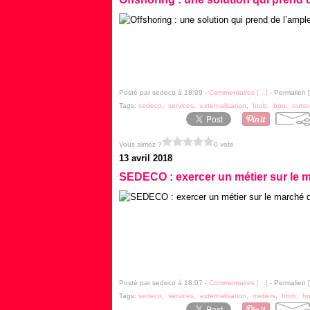
Posté par sedeco à 18:09 -
Commentaires [
…
]
- Permalien [
Tags:
sedeco
,
services
,
externalisation
,
btob
,
bpo
,
outso
Vous aimez ?
0 vote
13 avril 2018
SEDECO : exercer un métier sur le ma
Posté par sedeco à 18:07 -
Commentaires [
…
]
- Permalien [
Tags:
sedeco
,
services
,
externalisation
,
metiers
,
btob
,
b