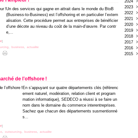
2024
Juil
Déc
2023
Juin
Nov
Déc
Un des services qui gagne en attrait dans le monde du BtoB
2022
Mai
Oct
Nov
Déc
(Business-to-Business) est l’offshoring et en particulier l’extern
2021
Avri
Sep
Oct
Nov
Juin
alisation. Cette procédure permet aux entreprises de bénéficier
2020
Mar
Juin
Sep
Mai
Déc
d’une décote au niveau du coût de la main-d’œuvre. Par contr
2019
Févr
Mai
Aoû
Avri
Nov
Déc
e,...
2018
Janv
Avri
Juil
Mar
Oct
Nov
Déc
#
]
2017
Mar
Juin
Févr
Sep
Oct
Nov
Déc
urcing
,
business
,
actualite
2016
Févr
Mai
Janv
Aoû
Sep
Oct
Nov
Déc
2015
Janv
Avri
Juil
Aoû
Sep
Oct
Nov
Déc
Mar
Juin
Juil
Aoû
Sep
Oct
Nov
Déc
Févr
Mai
Juin
Juil
Aoû
Sep
Oct
Nov
Janv
Avri
Mai
Juin
Juil
Aoû
Sep
Oct
Mar
Avri
Mai
Juin
Juil
Aoû
Sep
rché de l’offshore !
Févr
Mar
Avri
Mai
Juin
Juin
Aoû
En s’appuyant sur quatre départements clés (référenc
Janv
Févr
Mar
Avri
Mai
Mar
Juil
ement naturel, modération, relation client et program
Janv
Févr
Mar
Avri
Févr
Juin
mation informatique), SEDECO a réussi à se faire un
Janv
Févr
Mar
Janv
Mai
nom dans le domaine du commerce interentreprises.
Janv
Févr
Avri
Sachez que chacun des départements susmentionné
Janv
Mar
s...
Févr
#
]
po
,
outsourcing
,
business
,
actualite