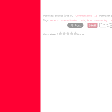
Posté par sedeco à 08:50 -
Commentaires [
…
]
- Permalien [
Tags:
sedeco
,
externalisation
,
btob
,
bpo
,
outsourcing
,
b
Vous aimez ?
0 vote