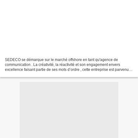
SEDECO se démarque sur le marché offshore en tant qu'agence de
communication . La créativité, la réactivité et son engagement envers
excellence faisant partie de ses mots d’ordre , cette entreprise est parvenue
à se faire un nom dans le secteur du commerce...