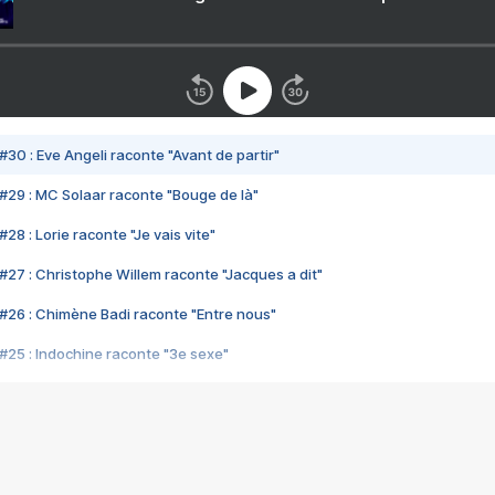
#30 : Eve Angeli raconte "Avant de partir"
#29 : MC Solaar raconte "Bouge de là"
28 : Lorie raconte "Je vais vite"
#27 : Christophe Willem raconte "Jacques a dit"
#26 : Chimène Badi raconte "Entre nous"
#25 : Indochine raconte "3e sexe"
#24 : Zaho raconte "C'est chelou"
#23 : Patrick Bruel raconte "Au café des délices"
#22 : Kyo raconte "Le chemin"