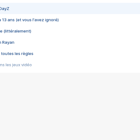
 DayZ
 a 13 ans (et vous l'avez ignoré)
e (littéralement)
im Rayan
 toutes les règles
s les jeux vidéo
us choquant de Rockstar ? - Le scandale BULLY
e plus moche de Steam
du RÊVE tourne au CAUCHEMAR
pendant 8 heures
it… à tort
umiliés par un jeu vidéo